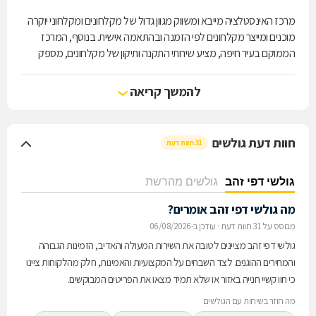
מרכז האינסטלציה מייבא ומשווק מגוון גדול של מקלחונים ומקלחוני יוקרה
מוכנים ומייצר מקלחונים לפי הזמנה ובהתאמה אישית. בנוסף, המרכז
הממוקם בעיר חיפה, מציע שירותי התקנה ותיקון של מקלחונים, מספק
אביזרי פרזול, אביזרי ניקוי ואביזרי תחזוקה למקלחונים. במרכז תוכלו
למצוא מקלחונים פינתיים, מעוגלים, מקלחוני חזית, מקלחונים מכופפים,
להמשך קריאה
מקלחוני עיסוי, אמבטיון, מקלחוני הזזה, מקלחוני אקורדיון, מקלחונים בעלי
דלת אחת או שתי דלתות, ועוד.
חוות דעת גולשים
31 חוות דעת
גולשי דפי זהב
גולשים מהרשת
מה גולשי דפי זהב אומרים?
מבוסס על 31 חוות דעת
·
עודכן ב-06/08/2026
גולשי דפי זהב מציינים לטובה את השירות המעולה והאדיב, הזמינות הגבוהה
והמחירים ההוגנים. לצד השבחים על המקצועיות והאמינות, חלק מהלקוחות ציינו
כי חוו קשיי חנייה באזור או שלא תמיד מצאו את הפריטים המבוקשים.
מה חוזר בשיחות עם הגולשים