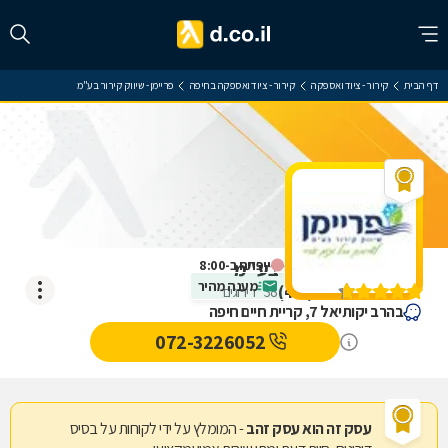
דף הבית
קירור - ציוד ואספקה
קירור - ציוד ואספקה בחיפה
פריימן - שיווק קירור בע"מ
ייפתח ב-8:00
פריימן - שיווק קירור בע"מ
מענה מהיר
)
4.7
(
38
דירוגים
בהרב יקותיאל 7, קריית חיים חיפה
072-3226052
עסק זה הוא עסק זהב
- המומלץ על ידי לקוחות על בסיס