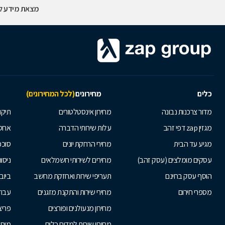
מצאת מידע לא
כלים
מחירונים
(לכל המחירונים)
מדור צרכנות נבונה
מחירון אינסטלטורים
תיקו
מגזין zap דפי זהב
עלות שירותי הדברה
אחס
מגיע עד הבית
מחירי הרחקת יונים
סוככ
עסקים מומלצים (עסק זהב)
מחירים לשירותי חשמלאים
ניסור
הוסף עסק בחינם
תעריפי שירות ואחזקת מחשב
ביוב
מספרי חירום
מחירי שירות והתקנת מזגנים
עבוד
מחירון מנעולנים ופורצים
פריצ
מחירון שירות למדיח כלים
מוסכ