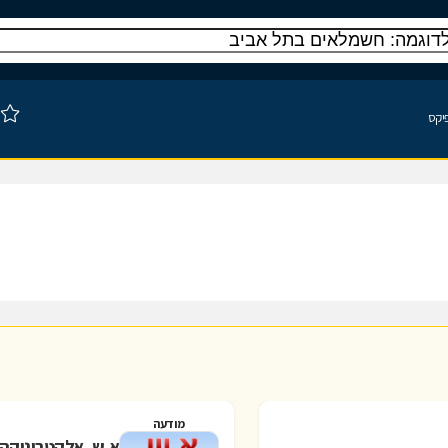
פיקס
מודעה
א.ש. אלקטרוניקה 