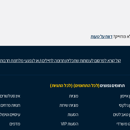
 מדוייק?
דווח על טעות
קול קורא לפרסום לעמותות שתכליתן תרומה לחיילים ו/או לנפגעי מלחמת חרבות
תחומים נפוצים
(לכל התחומים)
(לכל התגיות)
 אייפון
מוניות
אינסטלטורים
ן גלקסי
מוניות שירות
חנויות פרחים
ן טאבלטים
הסעות
עיסויים וטיפולי
ט משרדי
הסעות VIP
מדפים