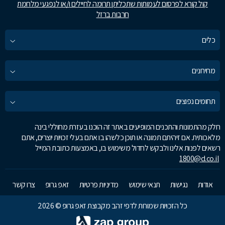
קול קורא לפרסום לעמותות שתכליתן תרומה לחיילים ו/או לנפגעי מלחמת
חרבות ברזל
כלים
מחירונים
תחומים נפוצים
חלק מהתמונות והתכנים המופיעים באתר זה הוכנו בעזרת מחוללי בינה
מלאכותית. אם זיהיתם תמונה או תוכן כלשהו בו אתם בעלי זכויות יוצרים, אתם
רשאים לפנות אלינו ולבקש לחדול משימוש בו, באמצעות כתובת המייל
1800@d.co.il
אודות
נגישות
תנאי שימוש
מדיניות פרטיות
זאפ גרופ
צרו קשר
כל הזכויות שמורות לדפי זהב מקבוצת זאפ גרופ © 2026