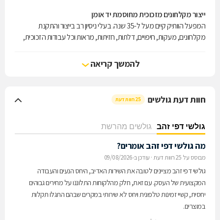
ייצור מקלחונים מזכוכית מחוסמת יד אומן
המפעל הוותיק קיים מעל ל-35 שנה. בעלי ניסיון רב בייצור והתקנת
מקלחונים, מעקות, חיפויים, דלתות, חזיתות, מראות וכל עבודות הזכוכית,
תוך שימוש בחומרים ואביזרים ברמה הגבוהה ביותר. צוות עובדים מיומן
ומוכשר,נותני שירות הוגן ואדיב, בעלי ניסיון עשיר בעבודות אומנות . המפעל
להמשך קריאה
שוכן במתחם גדול ומרווח ובו מכונות ייצור ועיבוד מן השורה הראשונה, אולם
תצוגה גדול ומגוון וצוות שישמח לשרת, לייעץ ולתת מענה יצירתי לכל בעיה.
חוות דעת גולשים
25 חוות דעת
גולשי דפי זהב
גולשים מהרשת
מה גולשי דפי זהב אומרים?
מבוסס על 25 חוות דעת
·
עודכן ב-09/08/2026
גולשי דפי זהב מציינים לטובה את השירות האדיב, היחס הנעים והעבודה
המקצועית של העסק. עם זאת, חלק מהלקוחות התלוננו על מחירים גבוהים
יחסית, קשיי זמינות טלפונית ויחס לא שירותי במקרים שבהם התגלו תקלות
במוצרים.