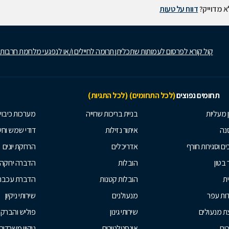
 מדוייק?
דווח על טעות
קול קורא לפרסום לעמותות שתכליתן תרומה לחיילים ו/או לנפגעי מלחמת חרבות
תחומים נפוצים
(לכל התחומים)
(לכל התגיות)
ן מעליות
בניית בריכות שחייה
מערכות כיבוי
נה
איתור נזילות
דודי שמש וח
ים וסגירות חורף
אדריכלים
הרחקת יונים
 בטון
הובלות
הדברה ירוקה
ית
הובלות קטנות
הדברת עכברי
ות עפר
מנעולנים
שירותי ניקיון
ת מנעולים
שירותי גינון
פוליש והברק
ים
אינסטלטורים
ניקיון משרדים