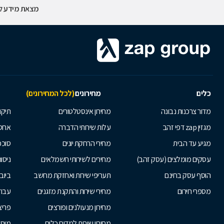
מצאת מידע לא
כלים
מחירונים
(לכל המחירונים)
מדור צרכנות נבונה
מחירון אינסטלטורים
תיקו
מגזין zap דפי זהב
עלות שירותי הדברה
אחס
מגיע עד הבית
מחירי הרחקת יונים
סוככ
עסקים מומלצים (עסק זהב)
מחירים לשירותי חשמלאים
ניסור
הוסף עסק בחינם
תעריפי שירות ואחזקת מחשב
ביוב
מספרי חירום
מחירי שירות והתקנת מזגנים
עבוד
מחירון מנעולנים ופורצים
פריצ
מחירון שירות למדיח כלים
מוסכ