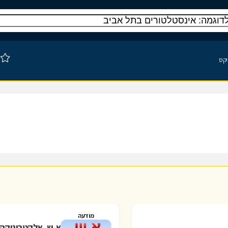
יקס
מודעה
א.ש. אלקטרוניקה 