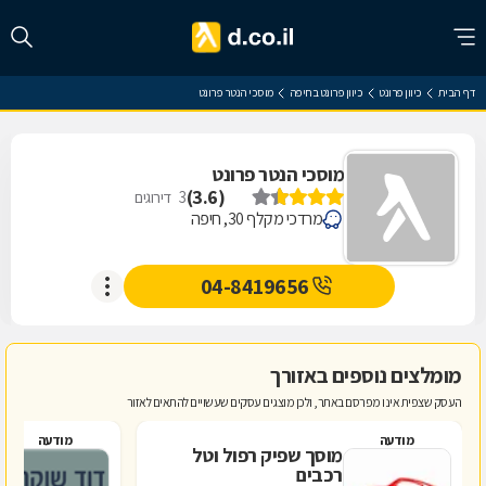
דף הבית
כיוון פרונט
כיוון פרונט בחיפה
מוסכי הנטר פרונט
מוסכי הנטר פרונט
)
3.6
(
3
דירוגים
מרדכי מקלף 30, חיפה
04-8419656
מומלצים נוספים באזורך
העסק שצפית אינו מפרסם באתר, ולכן מוצגים עסקים שעשויים להתאים לאזור
מודעה
מודעה
מוסך שפיק רפול וטל
ד
רכבים
ב