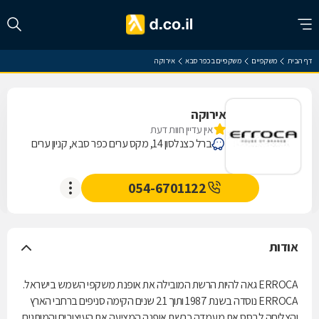
דף הבית
משקפיים
משקפיים בכפר סבא
אירוקה
אירוקה
אין עדיין חוות דעת
ברל כצנלסון 14, מקס ערים כפר סבא, קניון ערים
054-6701122
אודות
ERROCA גאה להיות הרשת המובילה את אופנת משקפי השמש בישראל.
ERROCA נוסדה בשנת 1987 ותוך 21 שנים הקימה סניפים ברחבי הארץ
והצליחה לבסס את מעמדה כרשת אופנה המציעה את העיצובים והמותגים