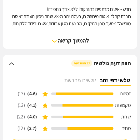
חדש - איטום מרתפים בהזרקות! ללא צורך בחפירה!
חברת קבלני איטום מירושלים, בעלת יותר מ-28 שנות ניסיון ותעודת "אוטם
מורשה" מטעם מכון התקנים, מבצעת מגוון עבודות איטום ובידוד ללקוחות
פרטיים ולפרויקטים גדולים באזור ירושלים והסביבה כולל איטום מרתפים,
איטום מרפסות, גגות מרוצפים, מקלטים, מאגרי מים ובריכות, איטום ביריעות
להמשך קריאה
בטומניות, זיפות וסיוד גגות, איטום במערכת מולטיגג ועוד. החברה מתחייבת
לספק פתרונות איטום יעילים במהירות ובמקצועיות תוך מתן שירות אדיב
ועמידה בלוחות הזמנים.
חוות דעת גולשים
13 חוות דעת
גולשי דפי זהב
גולשים מהרשת
זמינות
(4.6)
(13)
מקצועיות
(4.1)
(13)
שירות
(4.0)
(22)
מחיר
(3.7)
(12)