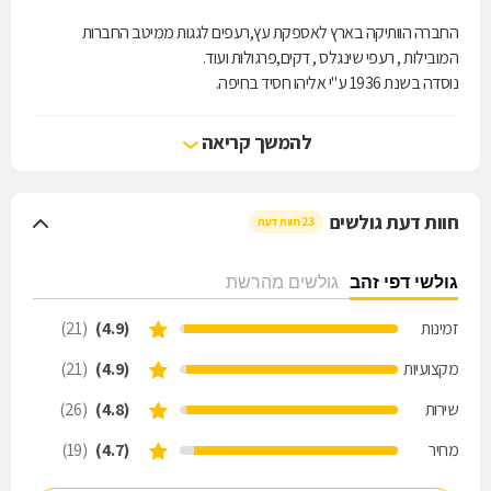
החברה הוותיקה בארץ לאספקת עץ,רעפים לגגות ממיטב החברות
המובילות , רעפי שינגלס , דקים,פרגולות ועוד.
נוסדה בשנת 1936 ע"י אליהו חסיד בחיפה.
החברה היא חברה משפחתית שכיום מנוהלת ע"י הדור השלישי וממוקמת
באזור תעשייה נשר.
להמשך קריאה
שירות מקצועי אישי ואדיב מחירים נוחים ומוצרים איכותיים.
חוות דעת גולשים
23 חוות דעת
גולשי דפי זהב
גולשים מהרשת
זמינות
(4.9)
(21)
מקצועיות
(4.9)
(21)
שירות
(4.8)
(26)
מחיר
(4.7)
(19)