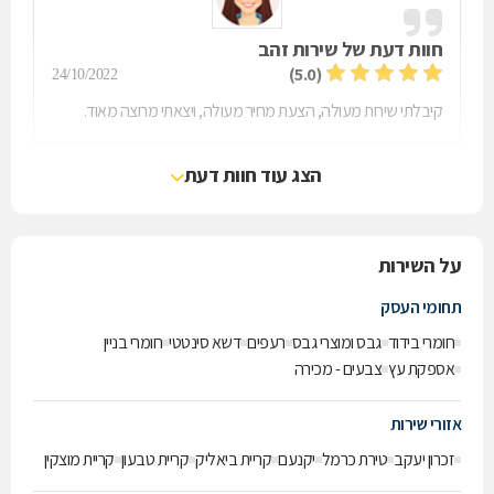
חוות דעת של
שירות זהב
(5.0)
24/10/2022
קיבלתי שירות מעולה, הצעת מחיר מעולה, ויצאתי מרוצה מאוד.
הצג עוד חוות דעת
על השירות
תחומי העסק
חומרי בידוד
גבס ומוצרי גבס
רעפים
דשא סינטטי
חומרי בניין
אספקת עץ
צבעים - מכירה
אזורי שירות
זכרון יעקב
טירת כרמל
יקנעם
קריית ביאליק
קריית טבעון
קריית מוצקין