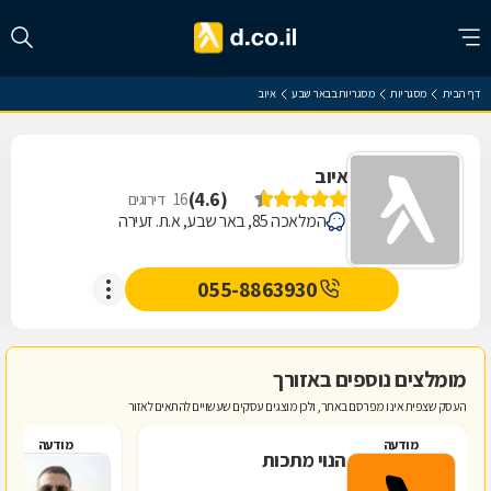
דף הבית
מסגריות
מסגריות בבאר שבע
איוב
איוב
)
4.6
(
16
דירוגים
המלאכה 85, באר שבע, א.ת. זעירה
055-8863930
מומלצים נוספים באזורך
העסק שצפית אינו מפרסם באתר, ולכן מוצגים עסקים שעשויים להתאים לאזור
מודעה
מודעה
הנוי מתכות
פ
מ