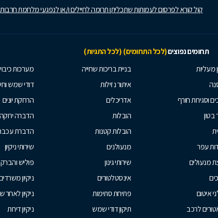
קול קורא לפרסום לעמותות שתכליתן תרומה לחיילים ו/או לנפגעי מלחמת חרבות
תחומים נפוצים
(לכל התחומים)
(לכל התגיות)
ן מעליות
בניית בריכות שחייה
מערכות כיבוי
נה
איתור נזילות
דודי שמש וח
ים וסגירות חורף
אדריכלים
הרחקת יונים
 בטון
הובלות
הדברה ירוקה
ית
הובלות קטנות
הדברת עכברי
ות עפר
מנעולנים
שירותי ניקיון
ת מנעולים
שירותי גינון
פוליש והברק
ים
אינסטלטורים
ניקיון משרדים
י איטום
פתיחת סתימות
ניקיון לאחר ש
טורים לרכב
תיקון דודי שמש
ניקיון דירות