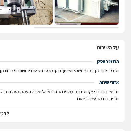
על השירות
תחומי העסק
גנרטורים
ליפוף מנועי חשמל
שיפוץ ותיקון מנועים
מאווררים ואוורור
ייצור ותיק
אזורי שירות
בנימינה
זכרון יעקב
טירת כרמל
יקנעם
כרמיאל
מגדל העמק
מעלות-תרש
קרית ים
רמת ישי
שפרעם
להמש