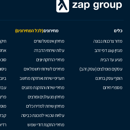
כלים
מחירונים
(לכל המחירונים)
מדור צרכנות נבונה
מחירון אינסטלטורים
תיקו
מגזין zap דפי זהב
עלות שירותי הדברה
אחס
מגיע עד הבית
מחירי הרחקת יונים
סוככ
עסקים מומלצים (עסק זהב)
מחירים לשירותי חשמלאים
ניסור
הוסף עסק בחינם
תעריפי שירות ואחזקת מחשב
ביוב
מספרי חירום
מחירי שירות והתקנת מזגנים
עבוד
מחירון מנעולנים ופורצים
פריצ
מחירון שירות למדיח כלים
מוסכ
עלויות טכנאי למכונת כביסה
קבלנ
מחירי התקנת דודי שמש
רדיא