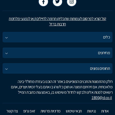
קול קורא לפרסום לעמותות שתכליתן תרומה לחיילים ו/או לנפגעי מלחמת
חרבות ברזל
כלים
מחירונים
תחומים נפוצים
חלק מהתמונות והתכנים המופיעים באתר זה הוכנו בעזרת מחוללי בינה
מלאכותית. אם זיהיתם תמונה או תוכן כלשהו בו אתם בעלי זכויות יוצרים, אתם
רשאים לפנות אלינו ולבקש לחדול משימוש בו, באמצעות כתובת המייל
1800@d.co.il
אודות
נגישות
תנאי שימוש
מדיניות פרטיות
זאפ גרופ
צרו קשר