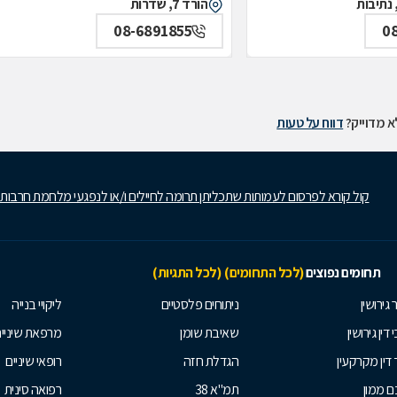
הורד 7, שדרות
08-6891855
0
 מדוייק?
דווח על טעות
קול קורא לפרסום לעמותות שתכליתן תרומה לחיילים ו/או לנפגעי מלחמת חרבות
תחומים נפוצים
(לכל התחומים)
(לכל התגיות)
 גירושין
ניתוחים פלסטיים
ליקויי בנייה
 דין גירושין
שאיבת שומן
מרפאת שיניי
 דין מקרקעין
הגדלת חזה
רופאי שיניים
 ממון
תמ"א 38
רפואה סינית