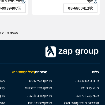
סעד
שד' ירושלים 18, נתיבות
8-9939400
08-6800412
מצאת מידע לא
כלים
מחירונים
(לכל המחירונים)
מדור צרכנות נבונה
מחירון רופאי שיניים
גישור
מגיע עד הבית
מחירון טיפול פסיכולוגי
עורכי
מגזין zap דפי זהב
מחירון מורים לנהיגה
עורך
עסקים מומלצים (עסק זהב)
מחירון שירותי תרגום
הסכם