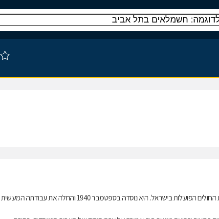
מכבי שירותי בריאות(בשמה הקודם: קופת חולים מכבי) היא אחת מארבע קופות החולים הפועלות בישראל. היא נוסדה בספטמבר 1940 והחלה את עבודתה המעשית