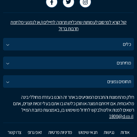
קול קורא לפרסום לעמותות שתכליתן תרומה לחיילים ו/או לנפגעי מלחמת
חרבות ברזל
כלים
מחירונים
תחומים נפוצים
חלק מהתמונות והתכנים המופיעים באתר זה הוכנו בעזרת מחוללי בינה
מלאכותית. אם זיהיתם תמונה או תוכן כלשהו בו אתם בעלי זכויות יוצרים, אתם
רשאים לפנות אלינו ולבקש לחדול משימוש בו, באמצעות כתובת המייל
1800@d.co.il
אודות
נגישות
תנאי שימוש
מדיניות פרטיות
זאפ גרופ
צרו קשר