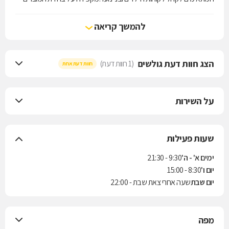
איכותיים ובעלי תו תקן כנדרש.מגוון המוצרים מתמקד בקטגוריות הבאות:
גאדג'טים, מוצרי פופ, כרטיסי ברכה ומוצרי נייר וקרטון, מוצרי נוי ומתנות,
להמשך קריאה
צעצועים, משחקים, בובות פרווה ועוד.
הצג חוות דעת גולשים
(1 חוות דעת)
חוות דעת אחת
על השירות
שעות פעילות
ימים א' - ה'
9:30 - 21:30
יום ו'
8:30 - 15:00
יום שבת
שעה אחרי צאת שבת - 22:00
מפה