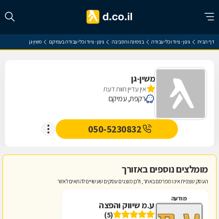
דף הבית
גינון - ציוד וכלי עבודה
בנימינה והסביבה
גינון - ציוד וכלי עבודה בעמיקם
משין-גן
משין-גן
אין עדיין חוות דעת
רקפת, עמיקם
050-5230832
מומלצים נוספים באזורך
העסק שצפית אינו מפרסם באתר, ולכן מוצגים עסקים שעשויים להתאים לאזור
מודעה
ע.מ שיווק והפצה
(5)