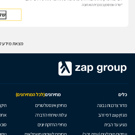
*שדה שמסומן בכוכבית הוא חובה
מצאת מידע לא
כלים
מחירונים
(לכל המחירונים)
מדור צרכנות נבונה
מחירון אינסטלטורים
תיקו
מגזין zap דפי זהב
עלות שירותי הדברה
אחס
מגיע עד הבית
מחירי הרחקת יונים
סוככ
עסקים מומלצים (עסק זהב)
מחירים לשירותי חשמלאים
ניסור