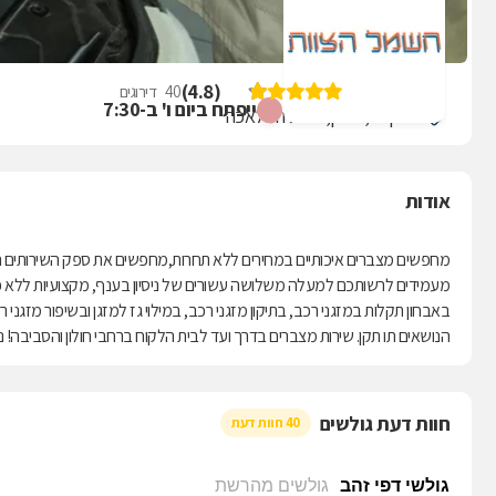
חשמל הצוות
)
4.8
(
40
דירוגים
ייפתח ביום ו' ב-7:30
הצורף 2, חולון, פינת המלאכה
אודות
מחפשים מצברים איכותיים במחירים ללא תחרות,מחפשים את ספק השירותים המ
מעמידים לרשותכם למעלה משלושה עשורים של ניסיון בענף, מקצועיות ללא פש
באבחון תקלות במזגני רכב, בתיקון מזגני רכב, במילוי גז למזגן ובשיפור מזגנ
הנושאים תו תקן. שירות מצברים בדרך ועד לבית הלקוח ברחבי חולון והסביבה!
חוות דעת גולשים
40 חוות דעת
גולשי דפי זהב
גולשים מהרשת