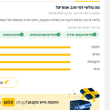
מה גולשי דפי זהב אומרים?
מבוסס על 40 חוות דעת
·
עודכן ב-06/08/2026
גולשי דפי זהב מציינים לטובה את השירות המקצועי, היחס האדיב והאמינות של הצוו
מה חוזר בשיחות עם הגולשים
שירות מקצועי ואדיב
מחירים הוגנים ונוחים
זמינות גבוהה
זמינות
שירות
מקצועיות
מחיר
כת
₪
50
הזמנת איש מקצוע?
קיבלת
מת