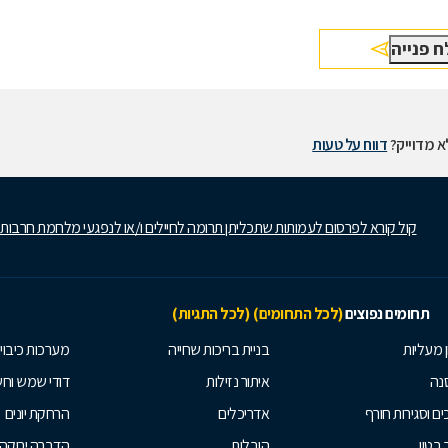
 מדוייק?
דווח על טעות
קול קורא לפרסום לעמותות שתכליתן תרומה לחיילים ו/או לנפגעי מלחמת חרבות
תחומים נפוצים
(לכל התחומים)
(לכל התגיות)
ן מעליות
בניית בריכות שחייה
מערכות כיבוי
נה
איתור נזילות
דודי שמש וח
ים וסגירות חורף
אדריכלים
הרחקת יונים
 בטון
הובלות
הדברה ירוקה