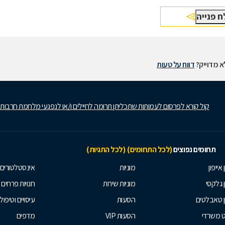
 מדוייק?
דווח על טעות
קול קורא לפרסום לעמותות שתכליתן תרומה לחיילים ו/או לנפגעי מלחמת חרבות
תחומים נפוצים
(לכל התחומים)
(לכל התגיות)
 אייפון
מוניות
אינסטלטורים
ן גלקסי
מוניות שירות
חנויות פרחים
ן טאבלטים
הסעות
עיסויים וטיפולי
ט משרדי
הסעות VIP
מדפים