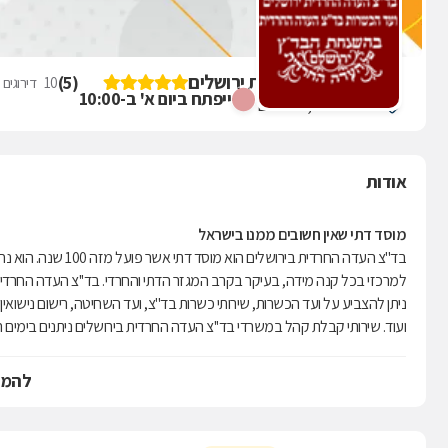
בד"צ העדה החרדית ירושלים
)
5
(
10
דירוגים
ייפתח ביום א' ב-10:00
שטראוס 26, ירושלים
אודות
מוסד דתי שאין חשובים ממנו בישראל
בד''צ העדה החרדית 
למרכזי בכל קנה מידה, בעיקר בקרב המגזר הדתי והחרדי. בד''צ העדה החרדית 
ניתן להצביע על ועד הכשרות, שירותי כשרות בד''צ, ועד השחיטה, רישום נישואין, 
ועוד. שירותי קבלת קהל במשרדי בד''צ העדה החרדית בירושלים ניתנים בימים
בכל שאלה.
להמש