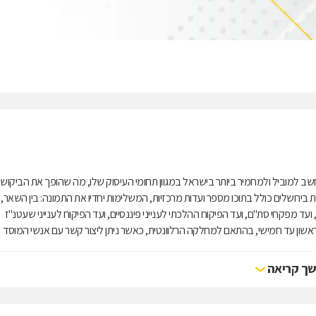
בירושלים הוא מוסד דתי אשר פועל מזה 100 שנה. הוא נחשב למוביל ולמחמיר ביותר בישראל במגוון תחומי העיסוק שלו, מה שהופך את הביקוש
בירושלים כולל בתוכו מספר ועדות מרכזיות, המשלימות יחדיו את התמונה: בין השאר,
ועד מפקחי סת''ם, ועד הפיקוח ההלכתי לענייני פיננסיים, ועד הפיקוח לענייני שעטנ''ז
 ראשון עד חמישי, בהתאם למחלקה הרלוונטית, כאשר ניתן ליצור קשר עם אנשי המוסד
ך קריאה