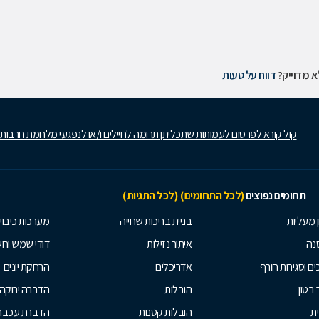
 מדוייק?
דווח על טעות
קול קורא לפרסום לעמותות שתכליתן תרומה לחיילים ו/או לנפגעי מלחמת חרבות
תחומים נפוצים
(לכל התחומים)
(לכל התגיות)
ן מעליות
בניית בריכות שחייה
מערכות כיבוי
נה
איתור נזילות
דודי שמש וח
ים וסגירות חורף
אדריכלים
הרחקת יונים
 בטון
הובלות
הדברה ירוקה
ית
הובלות קטנות
הדברת עכברי