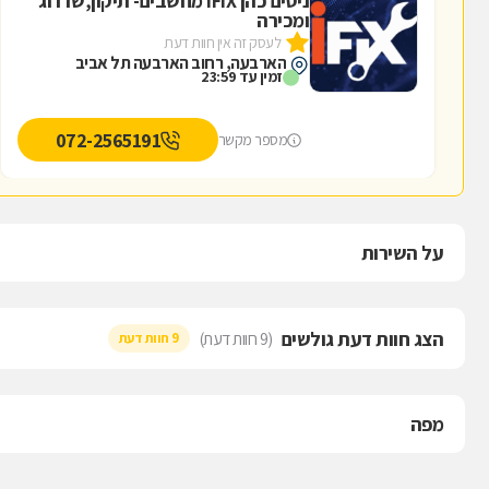
ניסים כהן IFIX מחשבים- תיקון,שדרוג
ומכירה
לעסק זה אין חוות דעת
הארבעה, רחוב הארבעה תל אביב
זמין עד 23:59
072-2565191
מספר מקשר
על השירות
הצג חוות דעת גולשים
(9 חוות דעת)
9 חוות דעת
מפה