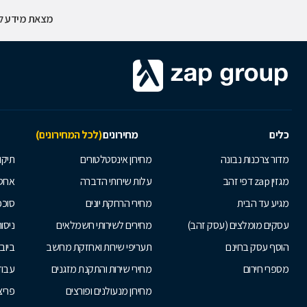
מצאת מידע לא
כלים
מחירונים
(לכל המחירונים)
מדור צרכנות נבונה
מחירון אינסטלטורים
תיקו
מגזין zap דפי זהב
עלות שירותי הדברה
אחס
מגיע עד הבית
מחירי הרחקת יונים
סוככ
עסקים מומלצים (עסק זהב)
מחירים לשירותי חשמלאים
ניסור
הוסף עסק בחינם
תעריפי שירות ואחזקת מחשב
ביוב
מספרי חירום
מחירי שירות והתקנת מזגנים
עבוד
מחירון מנעולנים ופורצים
פריצ