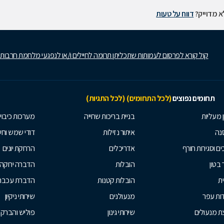
 מדוייק?
דווח על טעות
קול קורא לפרסום לעמותות שתכליתן תרומה לחיילים ו/או לנפגעי מלחמת חרבות
תחומים נפוצים
(לכל התחומים)
(לכל התגיות)
ן מעליות
בניית בריכות שחייה
מערכות כיבוי
נה
איתור נזילות
דודי שמש וח
ים וסגירות חורף
אדריכלים
הרחקת יונים
 בטון
הובלות
הדברה ירוקה
ית
הובלות קטנות
הדברת עכברי
ות עפר
מנעולנים
שירותי ניקיון
ת מנעולים
שירותי גינון
פוליש והברק