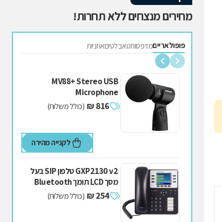
מחירים מנצחים ללא תחרות!
פופולאריים
מדפסות
טאבלטים
אוזניות
MV88+ Stereo USB
Microphone
816 ₪
(כולל משלוח)
לקנייה מהירה
GXP2130 v2 טלפון SIP בעל
מסך LCD תומך Bluetooth
תוצרת Grandstream (יד
254 ₪
(כולל משלוח)
שנייה)