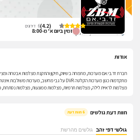
זד.בי.אם מערכות
)
4.2
(
6
דירוגים
זמין ביום א' מ-8:00
עליה שלישית 9, רמת גן
אודות
חברת זד.בי.אם מערכות, מתמחה בשיווק, תיקון והתקנת מצלמות אבטחה ומצלמ
מתקדמות כגון: מערכות הקלטה DVR על גבי מחשב, 
מצלמות לראיית לילה, מצלמות תרמיות, מצלמות ממונעות, מצלמות נסתרות, מצלמות אנטי ואנדליות, מצלמותHD ועו
חוות דעת גולשים
6 חוות דעת
גולשי דפי זהב
גולשים מהרשת