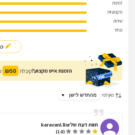
זמינות
מקצועיות
שירות
מחיר
כת
₪
50
הזמנת איש מקצוע?
קיבלת
מת
מיון לפי:
חוות דעת של
karavani.lior
(1.0)