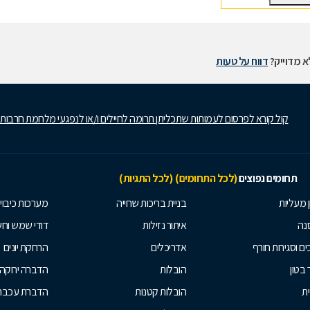
 מדוייק?
דווח על טעות
קול קורא לפרסום לעמותות שתכליתן תרומה לחיילים ו/או לנפגעי מלחמת חרבות
תחומים נפוצים
(לכל התחומים)
(לכל התגיות)
ן מעליות
בניית בריכות שחייה
מערכות כיבוי
נה
איתור נזילות
דודי שמש וח
ים וסגירות חורף
אדריכלים
הרחקת יונים
 בטון
הובלות
הדברה ירוקה
ית
הובלות קטנות
הדברת עכברי