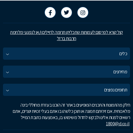
קול קורא לפרסום לעמותות שתכליתן תרומה לחיילים ו/או לנפגעי מלחמת
חרבות ברזל
כלים
מחירונים
תחומים נפוצים
חלק מהתמונות והתכנים המופיעים באתר זה הוכנו בעזרת מחוללי בינה
מלאכותית. אם זיהיתם תמונה או תוכן כלשהו בו אתם בעלי זכויות יוצרים, אתם
רשאים לפנות אלינו ולבקש לחדול משימוש בו, באמצעות כתובת המייל
1800@d.co.il