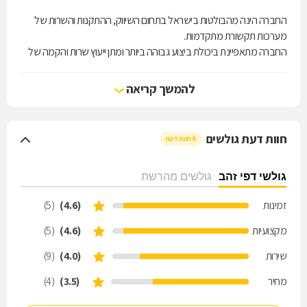
החברה הינה מהבולטות בישראל בתחום השיווק, ההתקנות והשרות של
מערכות תקשורת מתקדמות.
החברה מתאפיינת ביכולת ביצוע גבוהה ביותר ומתן ייעוץ שרות והקמה של
פרוייקטים בכל גודל,
ביעילות ובמהירות לכל דורש.
להמשך קריאה
אנו מספקים שרות מקיף בכל תחומי התקשורת,
מחשוב ומתח נמוך מרמת הייעוץ וההדרכה ועד לביצוע השרות.
לחברה מוניטין רב שנצבר במשך שנים רבות.
חוות דעת גולשים
6 חוות דעת
גולשי דפי זהב
גולשים מהרשת
זמינות
(4.6)
(5)
מקצועיות
(4.6)
(5)
שירות
(4.0)
(9)
מחיר
(3.5)
(4)