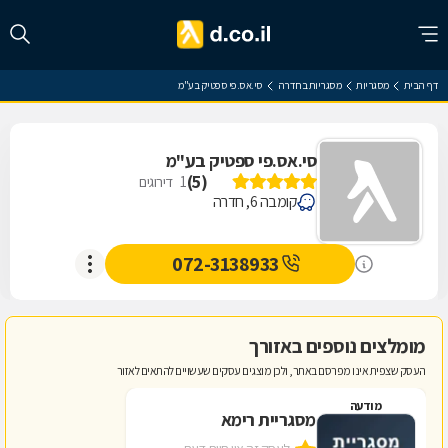
דף הבית
מסגריות
מסגריות בחדרה
סי.אס.פי ספטיק בע"מ
סי.אס.פי ספטיק בע"מ
)
5
(
1
דירוגים
קומבה 6, חדרה
072-3138933
מומלצים נוספים באזורך
העסק שצפית אינו מפרסם באתר, ולכן מוצגים עסקים שעשויים להתאים לאזור
מודעה
מסגריית רימא