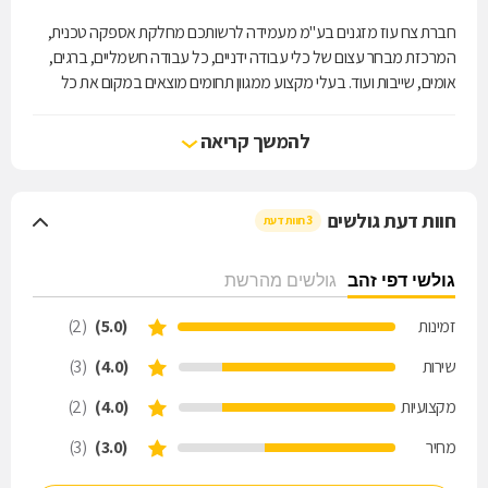
חברת צח עוז מזגנים בע"מ מעמידה לרשותכם מחלקת אספקה טכנית,
המרכזת מבחר עצום של כלי עבודה ידניים, כל עבודה חשמליים, ברגים,
אומים, שייבות ועוד. בעלי מקצוע ממגוון תחומים מוצאים במקום את כל
מבוקשם ונהנים מהידע ומהניסיון של אנשי הצוות. צח עוז מזגנים מתמחה
גם בשיווק מערכות מיזוג אוויר וקירור ממיטב המותגים בארץ ובעולם,
להמשך קריאה
ומציעה למכירה גם חלפים, ציוד ואביזרים משלימים למזגנים. בנוסף לסניף
בירושלים ישנם סניפים בכנות,נס ציונה וברחובות.
חוות דעת גולשים
3 חוות דעת
גולשי דפי זהב
גולשים מהרשת
זמינות
(5.0)
(2)
שירות
(4.0)
(3)
מקצועיות
(4.0)
(2)
מחיר
(3.0)
(3)