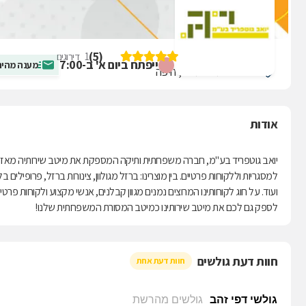
יואב גוטפריד בע"מ
)
5
(
1
דירוגים
ייפתח ביום א' ב-7:00
מענה מהיר
שד' ההסתדרות 38, חיפה
אודות
יואב גוטפריד בע"מ, חברה משפחתית ותיקה המספקת את מיטב שירותיה מאז ש
למסגריות וללקוחות פרטיים. בין מוצרינו: ברזל מגולוון, צינורות ברזל, פרופילים 
ועוד. על חוג לקוחותינו המרוצים נמנים מגוון קבלנים, אנשי מקצוע ולקוחות פר
לספק גם לכם את מיטב שירותינו כמיטב המסורת המשפחתית שלנו!
חוות דעת גולשים
חוות דעת אחת
גולשי דפי זהב
גולשים מהרשת