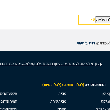
 מדוייק?
דווח על טעות
קול קורא לפרסום לעמותות שתכליתן תרומה לחיילים ו/או לנפגעי מלחמת חרבות
תחומים נפוצים
(לכל התחומים)
(לכל התגיות)
 אייפון
מוניות
אינסטלטורים
ן גלקסי
מוניות שירות
חנויות פרחים
ן טאבלטים
הסעות
עיסויים וטיפולי