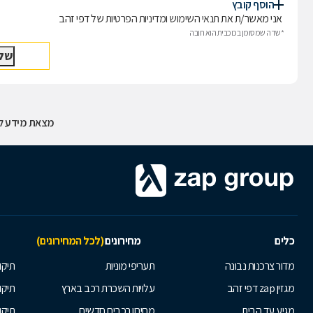
הוסף קובץ
אני מאשר/ת את
תנאי השימוש
ו
מדיניות הפרטיות
של דפי זהב
*שדה שמסומן בכוכבית הוא חובה
מצאת מידע לא
כלים
מחירונים
(לכל המחירונים)
מדור צרכנות נבונה
תעריפי מוניות
תיקון
מגזין zap דפי זהב
עלויות השכרת רכב בארץ
תיקו
מגיע עד הבית
מחירון רכבים חדשים
תיקו