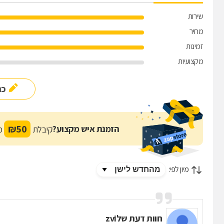
שירות
מחיר
זמינות
מקצועיות
כת
₪
50
הזמנת איש מקצוע?
קיבלת
מת
מיון לפי:
חוות דעת של
zvi