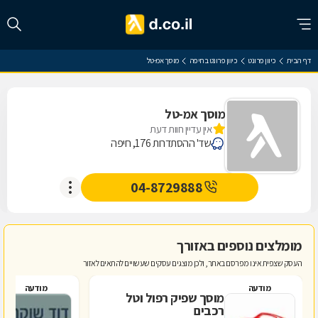
דף הבית
כיוון פרונט
כיוון פרונט בחיפה
מוסך אמ-טל
מוסך אמ-טל
אין עדיין חוות דעת
שד' ההסתדרות 176, חיפה
04-8729888
מומלצים נוספים באזורך
העסק שצפית אינו מפרסם באתר, ולכן מוצגים עסקים שעשויים להתאים לאזור
מודעה
מודעה
מוסך שפיק רפול וטל
ד
רכבים
ב