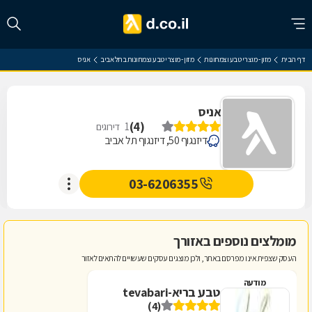
דף הבית
מזון - מוצרי טבע וצמחונות
מזון - מוצרי טבע וצמחונות בתל אביב
אניס
אניס
)
4
(
1
דירוגים
דיזנגוף 50, דיזנגוף תל אביב
03-6206355
מומלצים נוספים באזורך
העסק שצפית אינו מפרסם באתר, ולכן מוצגים עסקים שעשויים להתאים לאזור
מודעה
טבע בריא-tevabari
(4)