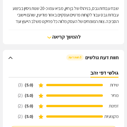
שבח עבודות גבס, בניהולו של בן חיון, מביא עמו כ-20 שנות ניסיון בביצוע
עבודות גבס עבור לקוחות פרטיים ועסקיים באזור מודיעין, שוהם ויישובי
הסביבה. צוות המומחים של העסק מלווה כל פרויקט משלב הייעוץ ועד
לסיום העבודה, תוך התאמת פתרונות לצורכי הלקוח והקפדה על איכות
חומרי הגלם, רמת גימור גבוהה ועמידה בלוחות הזמנים שנקבעו. בין תחומי
להמשך קריאה
ההתמחות ניתן למצוא תעלות גבס והנמכות למערכות מיזוג אוויר, מחיצות
גבס וחלוקת חדרים, נישות גבס ועבודות גבס אומנותיות, מזנונים, ספריות
גבס, קרניזים, תקרות אקוסטיות, ספסלי גבס ובניית חדרים אקוסטיים. כל
חוות דעת גולשים
3 חוות דעת
עבודה מתבצעת במקצועיות ובשירות אישי, במטרה להעניק פתרון איכותי
לבית או לעסק.
גולשי דפי זהב
צרו קשר עם שבח עבודות גבס ותאמו פגישת ייעוץ לקבלת פתרון גבס
שירות
(5.0)
(3)
מקצועי המותאם בדיוק לצרכים שלכם.
מחיר
(5.0)
(2)
זמינות
(5.0)
(2)
מקצועיות
(5.0)
(2)