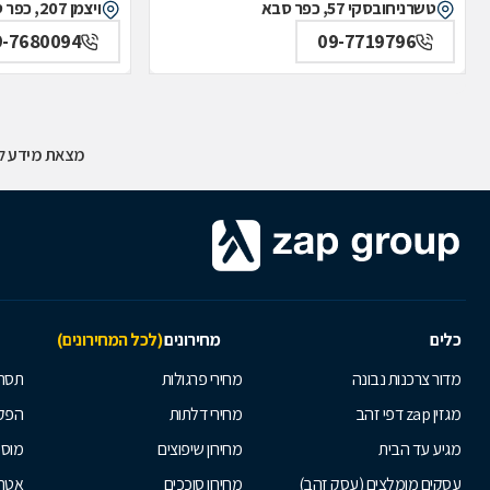
טשרניחובסקי 57, כפר סבא
ויצמן 207, כפר סבא
9-7680094
09-7719796
מצאת מידע לא
כלים
מחירונים
(לכל המחירונים)
מדור צרכנות נבונה
מחירי פרגולות
תסרו
מגזין zap דפי זהב
מחירי דלתות
הפקת
מגיע עד הבית
מחירון שיפוצים
מוסי
עסקים מומלצים (עסק זהב)
מחירון סוככים
אטרק