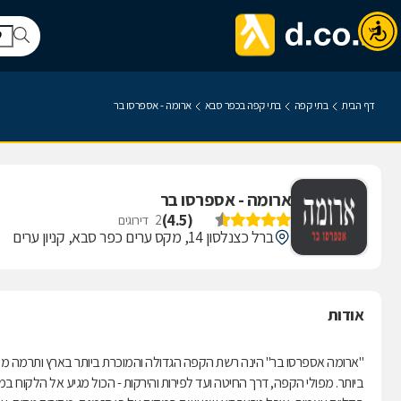
דף הבית
בתי קפה
בתי קפה בכפר סבא
ארומה - אספרסו בר
ארומה - אספרסו בר
)
4.5
(
2
דירוגים
ברל כצנלסון 14, מקס ערים כפר סבא, קניון ערים
אודות
"ארומה אספרסו בר" הינה רשת הקפה הגדולה והמוכרת ביותר בארץ ותרמה מש
ביותר. מפולי הקפה, דרך החיטה ועד לפירות והירקות - הכול מגיע אל הלקוח במ