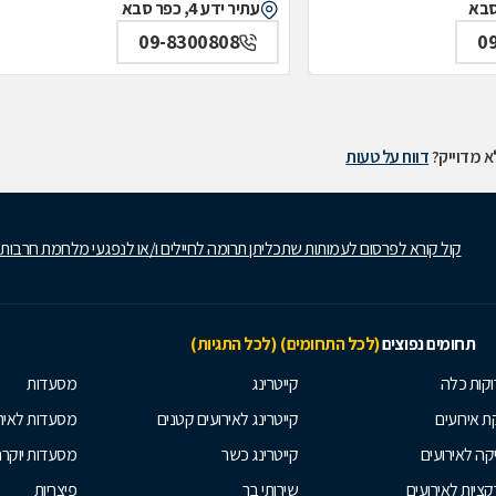
עתיר ידע 4, כפר סבא
09-8300808
0
 מדוייק?
דווח על טעות
קול קורא לפרסום לעמותות שתכליתן תרומה לחיילים ו/או לנפגעי מלחמת חרבות
תחומים נפוצים
(לכל התחומים)
(לכל התגיות)
קות כלה
קייטרינג
מסעדות
 אירועים
קייטרינג לאירועים קטנים
מסעדות לאיר
קה לאירועים
קייטרינג כשר
מסעדות יוקר
ציות לאירועים
שירותי בר
פיצריות