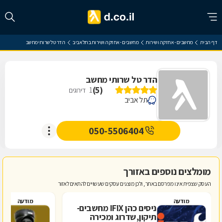
דף הבית
מחשבים - אחזקה ושירות
מחשבים - אחזקה ושירות בתל אביב
הדר טל שרותי מחשב
הדר טל שרותי מחשב
)
5
(
1
דירוגים
תל אביב
050-5506404
מומלצים נוספים באזורך
העסק שצפית אינו מפרסם באתר, ולכן מוצגים עסקים שעשויים להתאים לאזור
מודעה
מודעה
ניסים כהן IFIX מחשבים-
ל
תיקון,שדרוג ומכירה