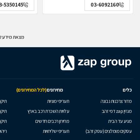
3-5350145
03-6092160
מצאת מידע לא
כלים
מחירונים
(לכל המחירונים)
מדור צרכנות נבונה
תעריפי מוניות
תיקון
מגזין zap דפי זהב
עלויות השכרת רכב בארץ
תיקו
מגיע עד הבית
מחירון רכבים חדשים
תיקו
עסקים מומלצים (עסק זהב)
תעריפי שליחויות
ריהו