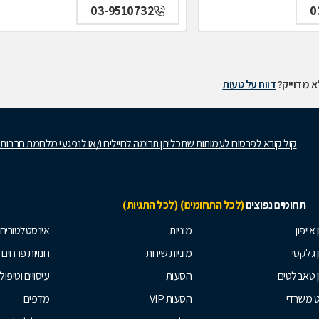
03-9510732
0
 מדוייק?
דווח על טעות
קול קורא לפרסום לעמותות שתכליתן תרומה לחיילים ו/או לנפגעי מלחמת חרבות
תחומים נפוצים
(לכל התחומים)
(לכל התגיות)
 אייפון
מוניות
אינסטלטורים
ן גלקסי
מוניות שירות
חנויות פרחים
ן טאבלטים
הסעות
עיסויים וטיפולי
ט משרדי
הסעות VIP
מדפים