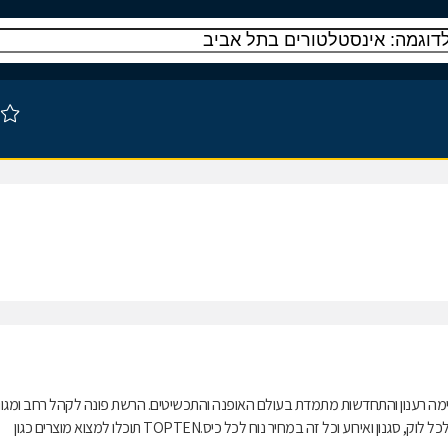
אה עימה רענון והתחדשות מתמדת בעולם האופנה והתכשיטים. הרשת פונה לקהל רחב ומגוון
של לקוחות בכל גיל, ומציעה מגוון רחב של מוצרים שונים וצבעוניים המתאימים לכל לוק, סגנון ואירוע וכל זה במחיר נוח לכל כיס.TOPTEN תוכלו למצוא מוצרים כגון