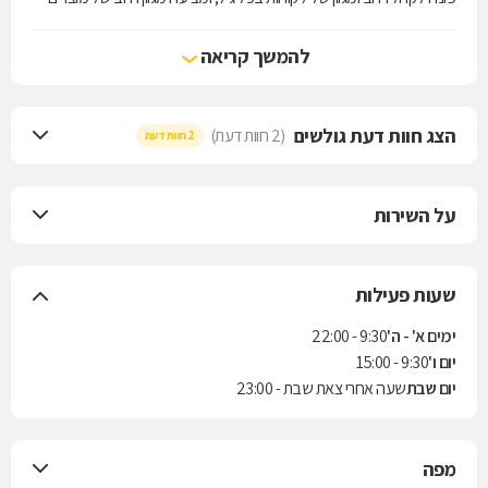
שונים וצבעוניים המתאימים לכל לוק, סגנון ואירוע וכל זה במחיר נוח לכל
כיס.TOPTEN תוכלו למצוא מוצרים כגון תיקים, ארנקים,תכשיטים, משקפי
להמשך קריאה
שמש, צעיפים, בגדי-ים ועוד.
הצג חוות דעת גולשים
(2 חוות דעת)
2 חוות דעת
על השירות
שעות פעילות
ימים א' - ה'
9:30 - 22:00
יום ו'
9:30 - 15:00
יום שבת
שעה אחרי צאת שבת - 23:00
מפה