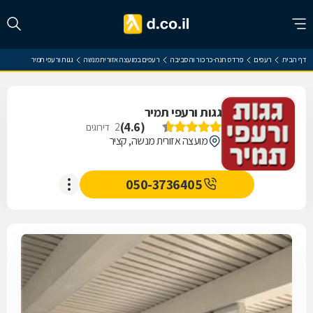
דף הבית
רעפים
פרדס חנה-כרכור והסביבה
רעפים במועצה אזורית מנשה
גגות ורעפי תמיר
גגות ורעפי תמיר
)
4.6
(
2
דירוגים
מועצה אזורית מנשה, קציר
050-3736405