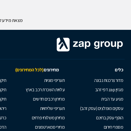
מצאת מידע לא
כלים
מחירונים
(לכל המחירונים)
מדור צרכנות נבונה
תעריפי מוניות
תיקון
מגזין zap דפי זהב
עלויות השכרת רכב בארץ
תיקו
מגיע עד הבית
מחירון רכבים חדשים
תיקו
עסקים מומלצים (עסק זהב)
תעריפי שליחויות
ריהו
הוסף עסק בחינם
מחירון משלוחי פרחים
כרטי
מספרי חירום
מחירי סמארטפונים
הדפ