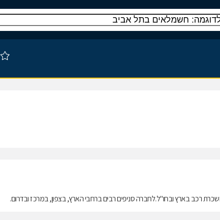
השכרת רכב בארץ ובחו"ל.לחברה סניפים רבים ברחבי הארץ, בצפון, במרכז ובדרום.