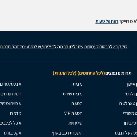
 מדוייק?
דווח על טעות
קול קורא לפרסום לעמותות שתכליתן תרומה לחיילים ו/או לנפגעי מלחמת חרבות
תחומים נפוצים
(לכל התחומים)
(לכל התגיות)
 אייפון
מוניות
אינסטלטורים
ן גלקסי
מוניות שירות
חנויות פרחים
ן טאבלטים
הסעות
עיסויים וטיפולי
ט משרדי
הסעות VIP
מדפים
סי ביקור
שליחויות
אוכל לכלבים
סה על קנבס
השכרת רכב בארץ
אקס בוקס