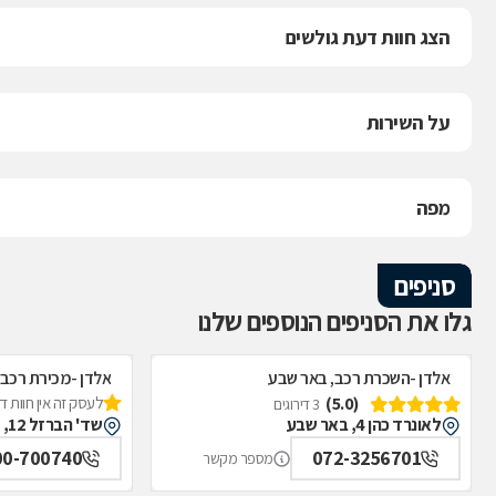
הצג חוות דעת גולשים
על השירות
מפה
סניפים
גלו את הסניפים הנוספים שלנו
אלדן -השכרת רכב, באר שבע
אלדן -מכירת רכב,
(5.0)
לעסק זה אין חוות 
3 דירוגים
לאונרד כהן 4, באר שבע
שד' הברזל 12, קרית גת
00-700740
072-3256701
מספר מקשר