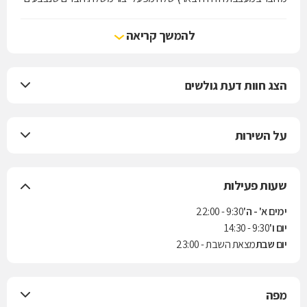
(וחלקם מפותחים במיוחד) לשלוש הקולקציות השנתיות השונות, הטיפול
המדוקדק בכל פריט מרגע היוולדו, 17 חנויות מעצבת מפנקות הפזורות
להמשך קריאה
ברחבי הארץ והצוות המיומן הפועל בהן - כל אלה הופכים את התהליך כולו
לחדוות יצירה מקומית עליה חונכנו כילדים. זוהי אופנה שמדברת עברית.
הצג חוות דעת גולשים
על השירות
שעות פעילות
ימים א' - ה'
9:30 - 22:00
יום ו'
9:30 - 14:30
יום שבת
מצאת השבת - 23:00
מפה