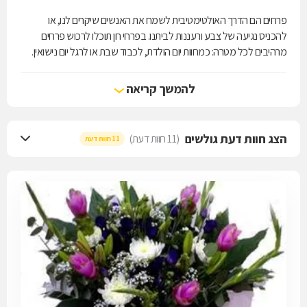
פרחים הם הדרך האולטימטיבית לשמח את האנשים שיקרים לנו, או
להכניס נגיעה של צבע ורעננות לביתנו. בפרחי חן תוכלו לרכוש פרחים
מרהיבים לכל מטרה: כמחוות יום הולדת, לכבוד שבת או לרגל יום נישואין.
הצוות המקצועי והאדיב שבחנות מכיר כל פרח כמו את כף ידו, ושמח תמיד
להמליץ על הזר המושלם לכל אחד ואחד. אם תרצו, תוכלו להזמין משלוח
להמשך קריאה
באזור השרון בעלות של 20 ש"ח בלבד.
הצג חוות דעת גולשים
(11 חוות דעת)
11 חוות דעת