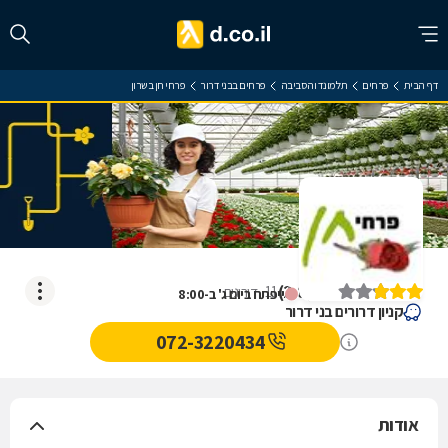
דף הבית
פרחים
תל מונד והסביבה
פרחים בבני דרור
פרחי חן בשרון
פרחי חן בשרון
)
2.8
(
11
דירוגים
ייפתח ביום ג' ב-8:00
קניון דרורים בני דרור
072-3220434
אודות