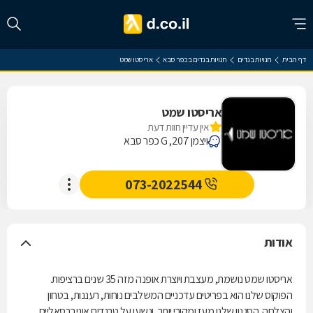
דף הבית
חנויות בגדים
חנויות בגדים בכפר סבא
אריסטו שמט
אריסטו שמט
אין עדיין חוות דעת
ויצמן 207, G כפר סבא
073-2022544
אודות
אריסטו שמט נושמת, מעצבת ויוצרת אופנה מזה 35 שנים ברציפות.
הפוקוס שלנו הוא בפריטים עדכניים המשלבים נוחות, רעננות, בטחון
והצלחה. הסגנון שלנו מעז ומקורי יותר, ונשען על טרנדים אוניברסאליים,