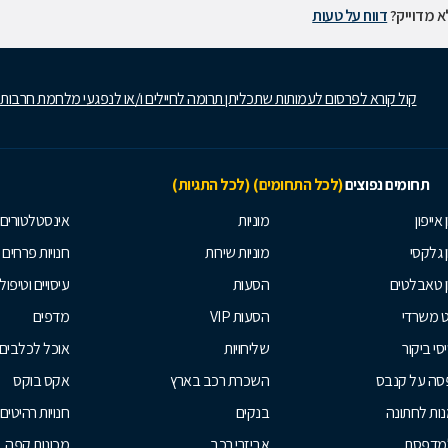
 מדוייק?
דווח על טעות
קול קורא לפרסום לעמותות שתכליתן תרומה לחיילים ו/או לנפגעי מלחמת חרבות
תחומים נפוצים
(לכל התחומים)
(לכל התגיות)
 אייפון
מוניות
אינסטלטורים
ן גלקסי
מוניות שירות
חנויות פרחים
ן טאבלטים
הסעות
עיסויים וטיפולי
ט משרדי
הסעות VIP
מדפים
סי ביקור
שליחויות
אוכל לכלבים
סה על קנבס
השכרת רכב בארץ
אקס בוקס
ות לחתונה
בנקים
חנויות רהיטים
למדפסת
אביזרי רכב
מכונות קפה