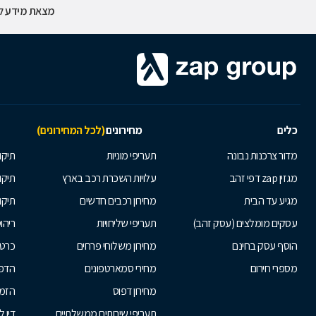
מצאת מידע לא
כלים
מחירונים
(לכל המחירונים)
מדור צרכנות נבונה
תעריפי מוניות
תיקון
מגזין zap דפי זהב
עלויות השכרת רכב בארץ
תיקו
מגיע עד הבית
מחירון רכבים חדשים
תיקו
עסקים מומלצים (עסק זהב)
תעריפי שליחויות
ריהו
הוסף עסק בחינם
מחירון משלוחי פרחים
כרטי
מספרי חירום
מחירי סמארטפונים
הדפ
מחירון דפוס
הזמנ
תעריפי שירותים ממשלתיים
דיו 