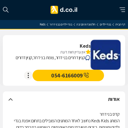
דף הבית
בגדי ילדים
תל מונד והסביבה
בגדי ילדים בבני דרור
Keds
Keds
אין עדיין חוות דעת
קניון דרורים בני דרור, צומת בני דרור,קניון דרורים
054-6166009
אודות
קדס בני דרור
המותג Keds Kids נחשב לאחד המותגים המובילים בתחום אפנת בגדי
ילדים ותינוקות, בזכות מגוון הדגמים האופנתיים, השימוש במבחר בדים