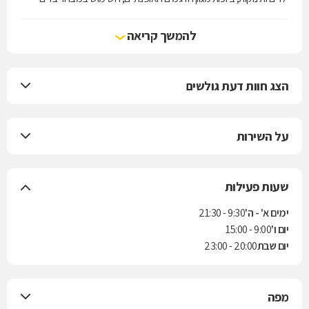
איכותיים ובקרת איכות בסטנדרטים הגבוהים ביותר.
רשת החנויות Keds kids מציעה מכלול מוצרים המהווים קשת של פתרונות
להמשך קריאה
בתחום ההלבשה האופנתית לילדים ולתינוקות, תוך שמירה על קו עיצובי
רענן וחדשני, בהתאמה למגוון רחב של אוכלוסיות וגילאים.
הצג חוות דעת גולשים
על השירות
שעות פעילות
ימים א' - ה'
9:30 - 21:30
יום ו'
9:00 - 15:00
יום שבת
20:00 - 23:00
מפה