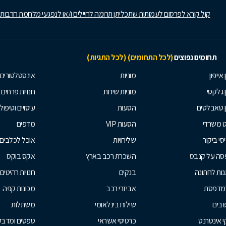
קול קורא לפרסום לעמותות שתכליתן תרומה לחיילים ו/או לנפגעי מלחמת חרבות
תחומים נפוצים
(לכל התחומים)
(לכל התגיות)
 אייפון
מוניות
אינסטלטורים
ן גלקסי
מוניות שירות
חנויות פרחים
ן טאבלטים
הסעות
עיסויים וטיפולי
ט משרדי
הסעות VIP
מדפים
סי ביקור
שליחויות
אוכל לכלבים
סה על קנבס
השכרת רכב בארץ
אקס בוקס
ות לחתונה
בנקים
חנויות רהיטים
למדפסת
אביזרי רכב
מכונות קפה
בים
שילוח בינלאומי
משתלות
 אינטרנט
כרטיסי אשראי
טפטים ומדבקו