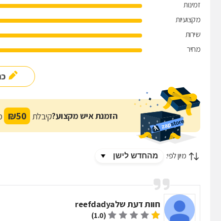
זמינות
מקצועיות
שירות
מחיר
כת
₪
50
הזמנת איש מקצוע?
קיבלת
מת
מיון לפי:
חוות דעת של
reefdadya
(1.0)