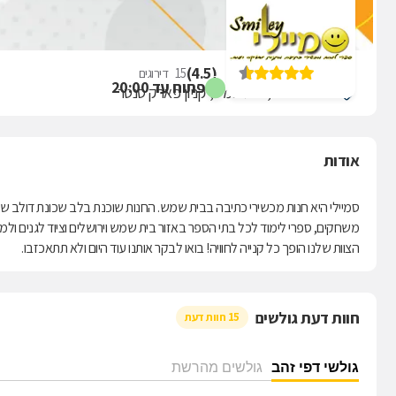
סמיילי
)
4.5
(
15
דירוגים
פתוח עד 20:00
נחל דולב 19, בית שמש, קניון פארק סנטר
אודות
סמיילי היא חנות מכשירי כתיבה בבית שמש. החנות שוכנת בלב שכונת דולב שברמ
משחקים, ספרי לימוד לכל בתי הספר באזור בית שמש וירושלים וציוד לגנים ולמו
הצוות שלנו הופך כל קנייה לחוויה! בואו לבקר אותנו עוד היום ולא תתאכזבו.
חוות דעת גולשים
15 חוות דעת
גולשי דפי זהב
גולשים מהרשת