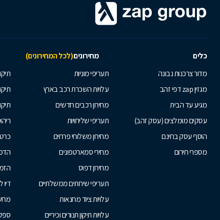
כלים
מחירונים
(לכל המחירונים)
מדור צרכנות נבונה
תעריפי מוניות
תיקון
מגזין zap דפי זהב
עלויות השכרת רכב בארץ
תיקו
מגיע עד הבית
מחירון רכבים חדשים
תיקו
עסקים מומלצים (עסק זהב)
תעריפי שליחויות
ריהו
הוסף עסק בחינם
מחירון משלוחי פרחים
כרטי
מספרי חירום
מחירי סמארטפונים
הדפ
מחירון דפוס
הזמנ
תעריפי שירותים ממשלתיים
דיו 
עלויות ציוד מחנאות
מחש
עלויות תיקון תנורים וכיריים
ספקי