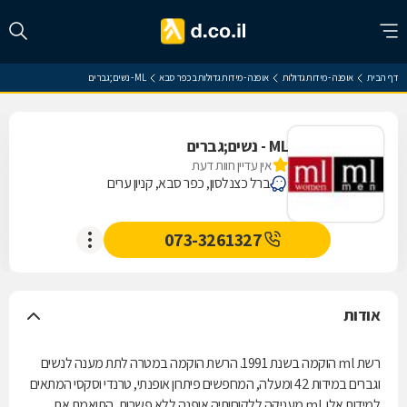
דף הבית
אופנה - מידות גדולות
אופנה - מידות גדולות בכפר סבא
ML - נשים;גברים
ML - נשים;גברים
אין עדיין חוות דעת
ברל כצנלסון, כפר סבא, קניון ערים
073-3261327
אודות
רשת ml הוקמה בשנת 1991. הרשת הוקמה במטרה לתת מענה לנשים
וגברים במידות 42 ומעלה, המחפשים פיתרון אופנתי, טרנדי וסקסי המתאים
למידות אלו. ml מעניקה ללקוחותיה אופנה ללא פשרות, התואמת את