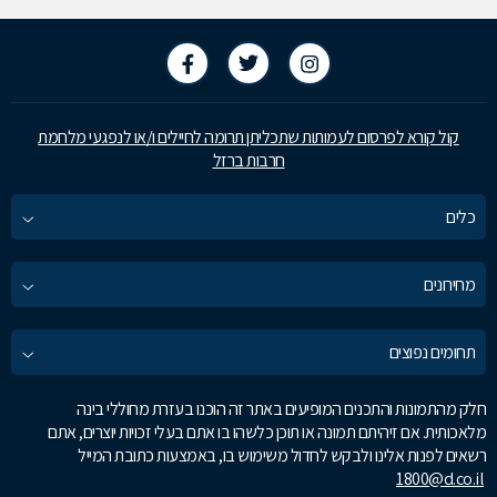
קול קורא לפרסום לעמותות שתכליתן תרומה לחיילים ו/או לנפגעי מלחמת
חרבות ברזל
כלים
מחירונים
תחומים נפוצים
חלק מהתמונות והתכנים המופיעים באתר זה הוכנו בעזרת מחוללי בינה
מלאכותית. אם זיהיתם תמונה או תוכן כלשהו בו אתם בעלי זכויות יוצרים, אתם
רשאים לפנות אלינו ולבקש לחדול משימוש בו, באמצעות כתובת המייל
1800@d.co.il