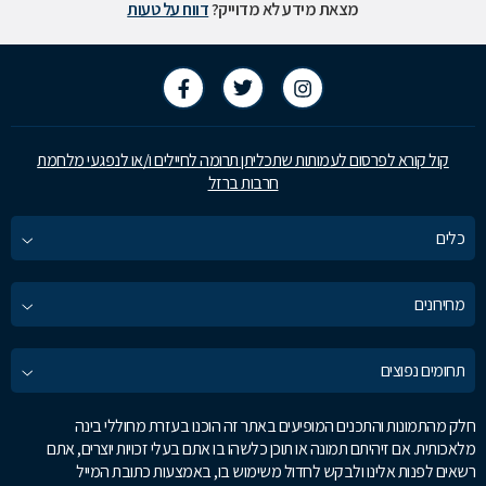
מצאת מידע לא מדוייק?
דווח על טעות
קול קורא לפרסום לעמותות שתכליתן תרומה לחיילים ו/או לנפגעי מלחמת
חרבות ברזל
כלים
מחירונים
תחומים נפוצים
חלק מהתמונות והתכנים המופיעים באתר זה הוכנו בעזרת מחוללי בינה
מלאכותית. אם זיהיתם תמונה או תוכן כלשהו בו אתם בעלי זכויות יוצרים, אתם
רשאים לפנות אלינו ולבקש לחדול משימוש בו, באמצעות כתובת המייל