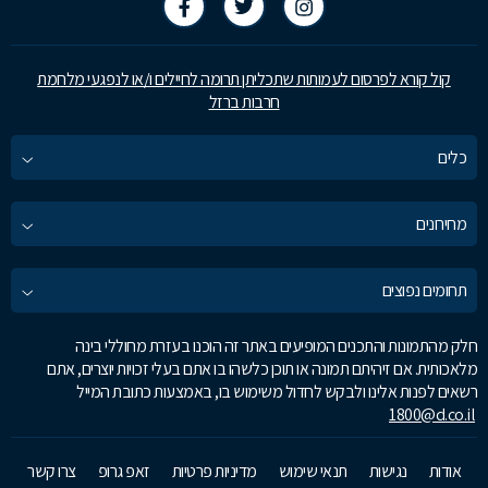
קול קורא לפרסום לעמותות שתכליתן תרומה לחיילים ו/או לנפגעי מלחמת
חרבות ברזל
כלים
מחירונים
תחומים נפוצים
חלק מהתמונות והתכנים המופיעים באתר זה הוכנו בעזרת מחוללי בינה
מלאכותית. אם זיהיתם תמונה או תוכן כלשהו בו אתם בעלי זכויות יוצרים, אתם
רשאים לפנות אלינו ולבקש לחדול משימוש בו, באמצעות כתובת המייל
1800@d.co.il
אודות
נגישות
תנאי שימוש
מדיניות פרטיות
זאפ גרופ
צרו קשר