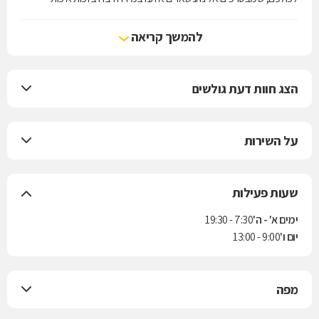
השירותים ולא פחות חשוב: הפריסה הרחבה שלהם.
להמשך קריאה
המגוון הרחב של השירותים בפריסה הארצית הרחבה ביותר כולל:
1,400 מרפאות.
הצג חוות דעת גולשים
420 בתי מרקחת.
11 אלף רופאים.
על השירות
10,500 אחיות.
שעות פעילות
ימים א' - ה'
7:30 - 19:30
יום ו'
9:00 - 13:00
מפה