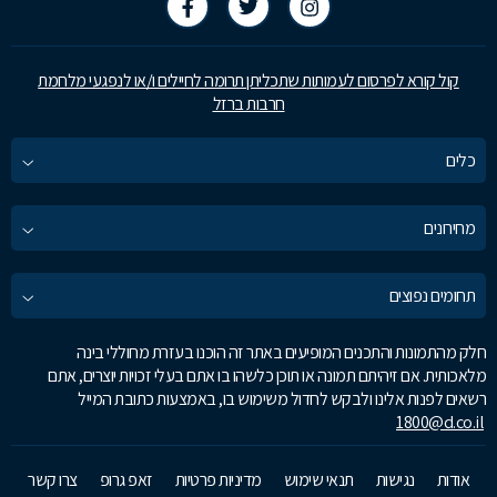
קול קורא לפרסום לעמותות שתכליתן תרומה לחיילים ו/או לנפגעי מלחמת
חרבות ברזל
כלים
מחירונים
תחומים נפוצים
חלק מהתמונות והתכנים המופיעים באתר זה הוכנו בעזרת מחוללי בינה
מלאכותית. אם זיהיתם תמונה או תוכן כלשהו בו אתם בעלי זכויות יוצרים, אתם
רשאים לפנות אלינו ולבקש לחדול משימוש בו, באמצעות כתובת המייל
1800@d.co.il
אודות
נגישות
תנאי שימוש
מדיניות פרטיות
זאפ גרופ
צרו קשר