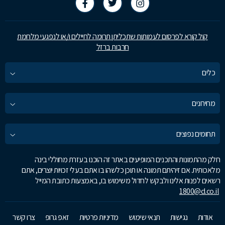
קול קורא לפרסום לעמותות שתכליתן תרומה לחיילים ו/או לנפגעי מלחמת
חרבות ברזל
כלים
מחירונים
תחומים נפוצים
חלק מהתמונות והתכנים המופיעים באתר זה הוכנו בעזרת מחוללי בינה
מלאכותית. אם זיהיתם תמונה או תוכן כלשהו בו אתם בעלי זכויות יוצרים, אתם
רשאים לפנות אלינו ולבקש לחדול משימוש בו, באמצעות כתובת המייל
1800@d.co.il
אודות
נגישות
תנאי שימוש
מדיניות פרטיות
זאפ גרופ
צרו קשר