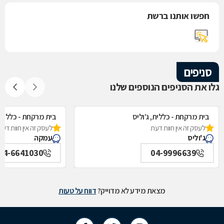
חפשו אותנו ברשת
סניפים
גלו את הסניפים הנוספים שלנו
בית מרקחת - כללית, ג'וליס
בית מרקחת - כללית
לעסק זה אין חוות דעת
לעסק זה אין חוות דעת
ג'וליס
עמקה
04-6641030
04-9996639
מצאת מידע לא מדוייק?
דווח על טעות