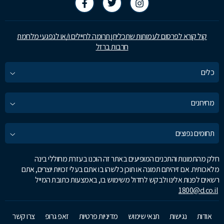
קול קורא לפרסום לעמותות שתכליתן תרומה לחיילים ו/או לנפגעי מלחמת
חרבות ברזל
כלים
מחירונים
תחומים נפוצים
חלק מהתמונות והתכנים המופיעים באתר זה הוכנו בעזרת מחוללי בינה
מלאכותית. אם זיהיתם תמונה או תוכן כלשהו בו אתם בעלי זכויות יוצרים, אתם
רשאים לפנות אלינו ולבקש לחדול משימוש בו, באמצעות כתובת המייל
1800@d.co.il
אודות
נגישות
תנאי שימוש
מדיניות פרטיות
זאפ גרופ
צרו קשר