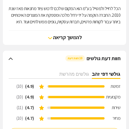
הכל לחייל ולמטייל בע''מ הוא המקום שלכם לרכוש ציוד מחנאות מאז שנת
2010. החברה הוקמה על ידי רחל מלכה ומספקת את המוצרים האיכותיים
ביותר עבור לקוחות פרטיים, חברות עסקיות, גופים ממשלתיים ועוד. היא
מציעה מוצרים לטיולים ולקמפינג במחירים משתלמים, לרבות אוהלים, שקי
שינה, ערסלים, מחצלות, סככות, ריהוט מתקפל, ציוד בישול, צידניות, תאורה
להמשך קריאה
לשטח ועוד. אתם מוזמנים לבקר בחנות שלנו בחיפה או ליצור איתנו קשר
בכל שאלה. בעזרתנו, תהיו מוכנים לטיול הבא שלכם מ-א' ועד ת'.
חוות דעת גולשים
10 חוות דעת
גולשי דפי זהב
גולשים מהרשת
זמינות
(4.9)
(10)
מקצועיות
(4.9)
(10)
שירות
(4.7)
(11)
מחיר
(4.7)
(10)