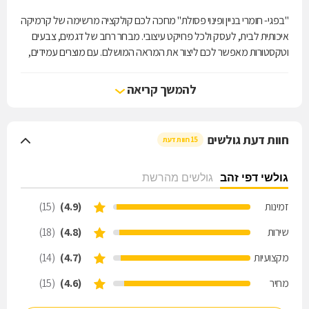
"בפגי- חומרי בניין ופינוי פסולת" מחכה לכם קולקציה מרשימה של קרמיקה
איכותית לבית, לעסק ולכל פרויקט עיצובי. מבחר רחב של דגמים, צבעים
וטקסטורות מאפשר לכם ליצור את המראה המושלם. עם מוצרים עמידים,
קלים לתחזוקה ובעלי גימור מרהיב, יחד עם ייעוץ מקצועי ושירות אישי, פגי
מעניקה לכם את כל מה שצריך כדי להפוך כל חלל ליפה, פרקטי ומעורר
להמשך קריאה
השראה.
חוות דעת גולשים
15 חוות דעת
גולשי דפי זהב
גולשים מהרשת
זמינות
(4.9)
(15)
שירות
(4.8)
(18)
מקצועיות
(4.7)
(14)
מחיר
(4.6)
(15)