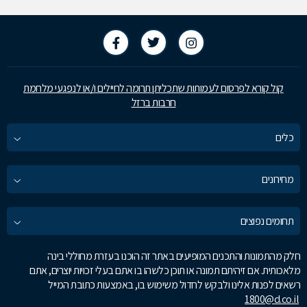
קול קורא לפרסום לעמותות שתכליתן תרומה לחיילים ו/או לנפגעי מלחמת
חרבות ברזל
כלים
מחירונים
תחומים נפוצים
חלק מהתמונות והתכנים המופיעים באתר זה הוכנו בעזרת מחוללי בינה
מלאכותית. אם זיהיתם תמונה או תוכן כלשהו בו אתם בעלי זכויות יוצרים, אתם
רשאים לפנות אלינו ולבקש לחדול משימוש בו, באמצעות כתובת המייל
1800@d.co.il